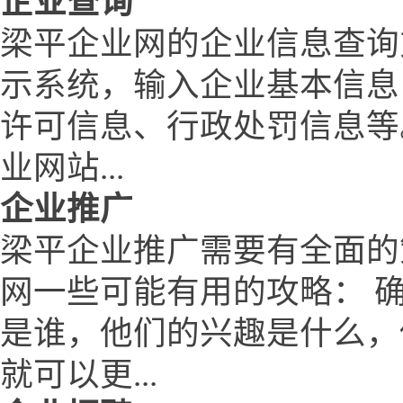
企业查询
梁平企业网的企业信息查询
示系统，输入企业基本信息
许可信息、行政处罚信息等
业网站...
企业推广
梁平企业推广需要有全面的
网一些可能有用的攻略： 
是谁，他们的兴趣是什么，
就可以更...