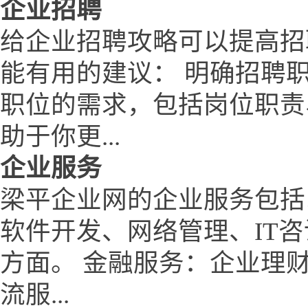
企业招聘
给企业招聘攻略可以提高招
能有用的建议： 明确招聘
职位的需求，包括岗位职责
助于你更...
企业服务
梁平企业网的企业服务包括
软件开发、网络管理、IT
方面。 金融服务：企业理
流服...